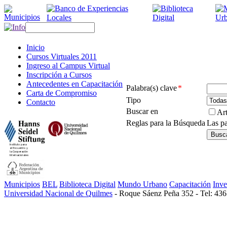
Inicio
Cursos Virtuales 2011
Ingreso al Campus Virtual
Inscripción a Cursos
Antecedentes en Capacitación
Palabra(s) clave
*
Carta de Compromiso
Tipo
Contacto
Buscar en
Art
Reglas para la Búsqueda
Las p
Municipios
BEL
Biblioteca Digital
Mundo Urbano
Capacitación
Inve
Universidad Nacional de Quilmes
- Roque Sáenz Peña 352 - Tel: 436